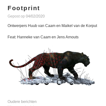
Footprint
Gepost op
04/02/2020
Ontwerpers Huub van Caam en Maikel van de Korput
Feat: Hanneke van Caam en Jens Arnouts
Berichtennavigatie
Oudere berichten