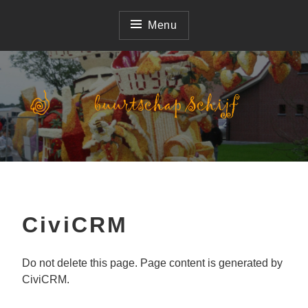
Naar
de
Menu
inhoud
springen
deelnemer Corso Zundert
Buurtschap Schijf
CiviCRM
Do not delete this page. Page content is generated by
CiviCRM.