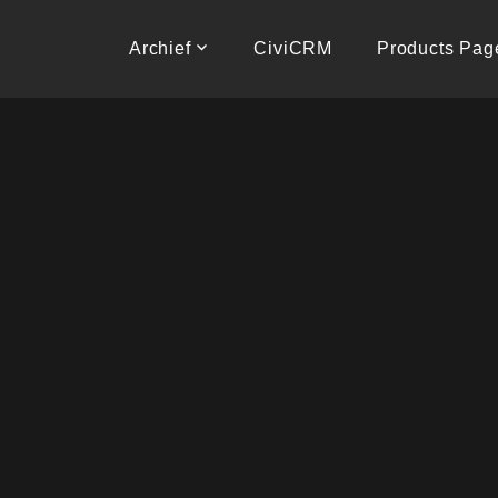
Naar
de
Archief
CiviCRM
Products Pag
inhoud
springen