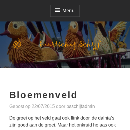
Naar
de
Menu
inhoud
springen
deelnemer Corso Zundert
Buurtschap Schijf
Bloemenveld
Gepost op
22/07/2015
door
bsschijfadmin
De groei op het veld gaat ook flink door, de dalhia’s
zijn goed aan de groei. Maar het onkruid helaas ook