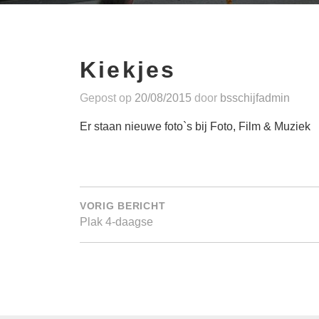
Kiekjes
Gepost op
20/08/2015
door
bsschijfadmin
Er staan nieuwe foto`s bij Foto, Film & Muziek
Bericht
navigatie
VORIG BERICHT
Plak 4-daagse