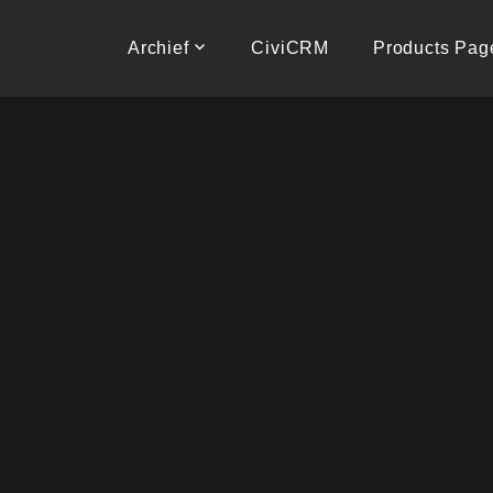
Naar
de
Archief
CiviCRM
Products Pag
inhoud
springen