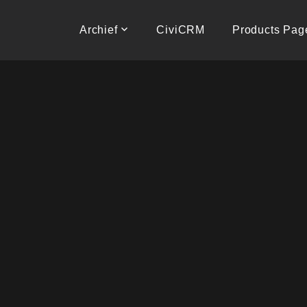
Naar
de
Archief
CiviCRM
Products Pag
inhoud
springen