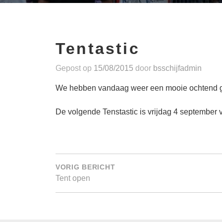
Tentastic
Gepost op
15/08/2015
door
bsschijfadmin
We hebben vandaag weer een mooie ochtend geh
De volgende Tenstastic is vrijdag 4 september 
Bericht
navigatie
VORIG BERICHT
Tent open