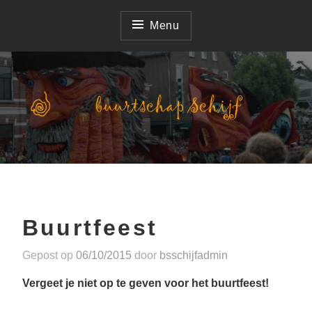
Naar
de
Menu
inhoud
springen
deelnemer Corso Zundert
Buurtschap Schijf
Buurtfeest
Gepost op
06/10/2015
door
bsschijfadmin
Vergeet je niet op te geven voor het buurtfeest!