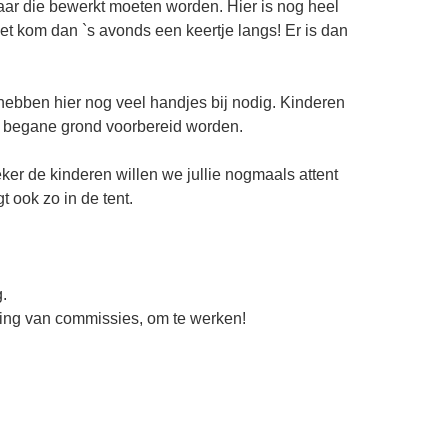
laar die bewerkt moeten worden. Hier is nog heel
oet kom dan `s avonds een keertje langs! Er is dan
hebben hier nog veel handjes bij nodig. Kinderen
e begane grond voorbereid worden.
eker de kinderen willen we jullie nogmaals attent
t ook zo in de tent.
g.
jzing van commissies, om te werken!
de parkeerplaats open. De inrit vind je tegenover
verzoeken we jullie hier de auto te parkeren i.p.v.