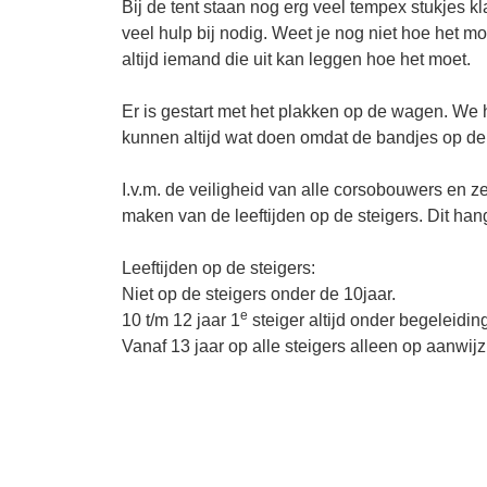
Bij de tent staan nog erg veel tempex stukjes k
veel hulp bij nodig. Weet je nog niet hoe het m
altijd iemand die uit kan leggen hoe het moet.
Er is gestart met het plakken op de wagen. We 
kunnen altijd wat doen omdat de bandjes op d
I.v.m. de veiligheid van alle corsobouwers en z
maken van de leeftijden op de steigers. Dit hang
Leeftijden op de steigers:
Niet op de steigers onder de 10jaar.
e
10 t/m 12 jaar 1
steiger altijd onder begeleidin
Vanaf 13 jaar op alle steigers alleen op aanwi
Mocht je met de auto naar de tent komen dan is 
de oprit van de bouwplaats. I.v.m. de veiligheid 
aan de weg.