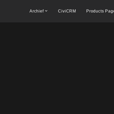
Naar
de
Archief
CiviCRM
Products Pag
inhoud
springen